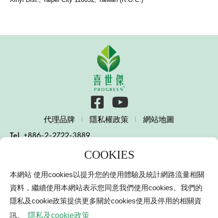
代理品牌
隱私權政策
網站地圖
Tel
+886-2-2722-3889
E-mail
services@progreen.com.tw
231003 新北市新店區北新路一段10號15樓
本網站 使用cookies以提升您的使用體驗及統計網路流量相關
15 F., No. 10, Sec. 1, Beixin Rd., Xindian Dist., New
Taipei City 231003, Taiwan (R.O.C.)
資料，繼續使用本網站表示您同意我們使用cookies。我們的
隱私及cookie政策提供更多關於cookies使用及停用的相關資
© 2000-2021 Progreen International Co.
喜世傑興業有限公司
網頁設計
｜鉅潞科技
訊。
隱私及cookie政策