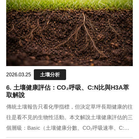
pH值量表
PH 
代理品牌
AGEN
網站地圖
SITE
Facebook
2026.03.25
土壤分析
6. 土壤健康評估：CO₂呼吸、C:N比與H3A萃
取解說
傳統土壤報告只看化學指標，但決定草坪長期健康的往
往是看不見的生物性活動。本文解說土壤健康評估的三
個層級：Basic（土壤健康分數、CO₂呼吸速率、C:N
比）、Routine（水溶性萃取、可礦化氮磷）、