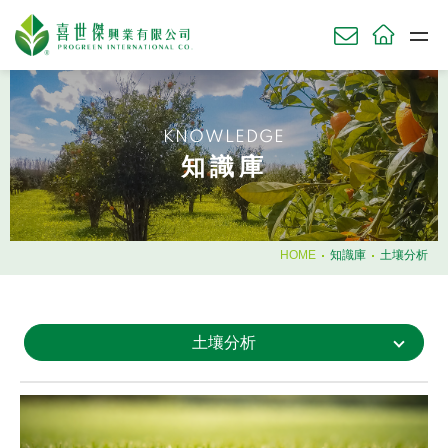
關於我們
ABOU
KNOWLEDGE
草坪產品
知識庫
TURF
農業產品
AGRI
園藝產品
HOME
知識庫
土壤分析
HORT
肥料使用時機
土壤分析
知識庫
KNOWL
技術服務
SERV