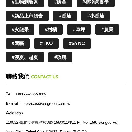
#生物刺激素
#碳金
#植物營養學
#新品上市預告
#番茄
#小番茄
#火龍果
#柑橘
#草坪
#農業
#園藝
#TKO
#SYNC
#渡夏、越夏
#玫瑰
聯絡我們
CONTACT US
+886-2-2722-3889
Tel
services@progreen.com.tw
E-mail
Address
110032 臺北市信義區松德路159號11樓
11 F., No. 159, Songde Rd.,
Xinyi Dist., Taipei City 110032, Taiwan (R.O.C.)