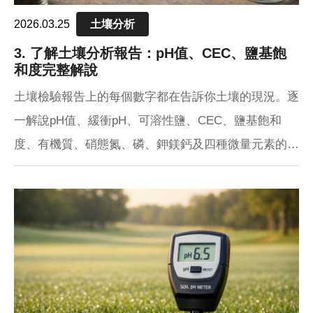
2026.03.25
土壤分析
3. 了解土壤分析報告：pH值、CEC、鹽基飽
和度完整解說
土壤檢驗報告上的每個數字都在告訴你土壤的現況。逐
一解說pH值、緩衝pH、可溶性鹽、CEC、鹽基飽和
度、有機質、硝態氮、磷、鉀鎂鈣及四種微量元素的判
讀方式，幫助草坪管理者真正讀懂報告、做出正確的施
肥與改良決策。