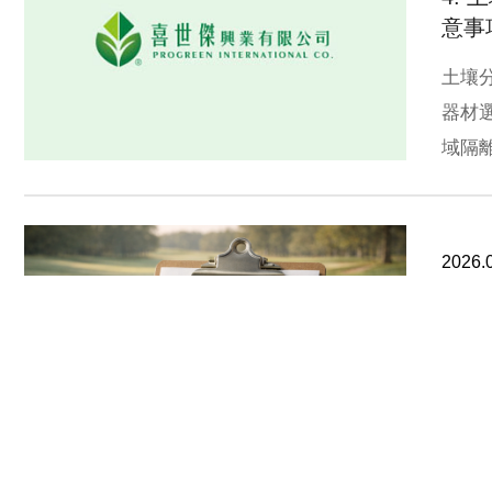
意事
土壤
器材
域隔
取得
2026.
3.
解說
土壤
pH
氮、