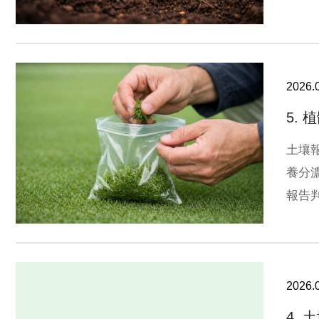
溶性萃
評估
2026.
5.
土壤
養分
報告
磷、
與缺
2026.
4.