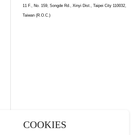
11 F., No. 159, Songde Rd., Xinyi Dist., Taipei City 110032,
Taiwan (R.O.C.)