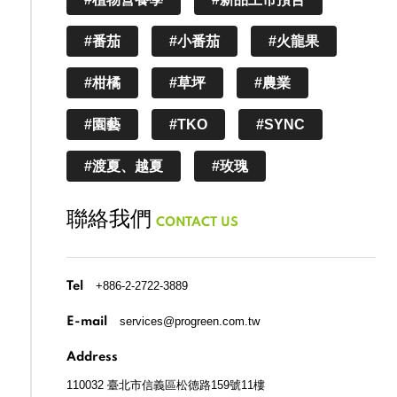
#番茄
#小番茄
#火龍果
#柑橘
#草坪
#農業
#園藝
#TKO
#SYNC
#渡夏、越夏
#玫瑰
聯絡我們
CONTACT US
+886-2-2722-3889
Tel
services@progreen.com.tw
E-mail
Address
110032 臺北市信義區松德路159號11樓