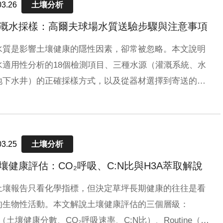
03.26
土壤分析
 灌溉水採樣：高爾夫球場水質送驗步驟與注意事項
水質是影響土壤健康的隱性因素，卻常被忽略。本文說明
水適用性分析的18個檢測項目、三種水源（灌溉系統、水
地下水井）的正確採樣方式，以及從器材選擇到寄送的完
驟，確保送驗樣本真實反映灌溉水質。
03.25
土壤分析
 土壤健康評估：CO₂呼吸、C:N比與H3A萃取解說
土壤報告只看化學指標，但決定草坪長期健康的往往是看
的生物性活動。本文解說土壤健康評估的三個層級：
ic（土壤健康分數、CO₂呼吸速率、C:N比）、Routine（水