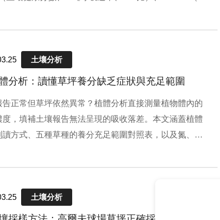
取、可礦化氮磷）、Complete（H3A萃取與磷固定風險
），幫助草坪管理者全面掌握土壤品質。
03.25
土壤分析
 植體分析：讀懂草坪養分缺乏症狀與充足範圍
報告正常但草坪依然異常？植體分析直接測量植物體內的
濃度，填補土壤報告無法呈現的吸收落差。本文涵蓋植體
判讀方式、五種草種的養分充足範圍對照表，以及氮、
鉀、鈣、鎂、硫、鋅、錳、銅、鐵、硼共11種養分的功能
乏症狀完整解說。
03.25
土壤分析
 土壤採樣方法：高爾夫球場草坪正確採樣步驟與注