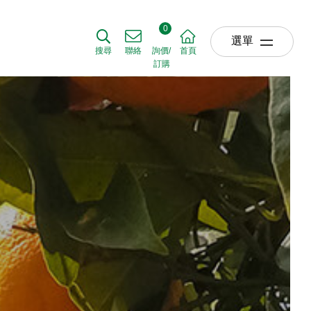
0
選單
搜尋
聯絡
詢價/
首頁
訂購
關於我們
ABOUT US
草坪產品
TURF
農業產品
AGRICULTURE
園藝產品
HORTICULTURE
肥料使用時機
APPLICATIO