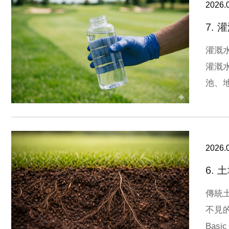
2026.
7.
灌溉
灌溉
池、
整步
2026.
6.
傳統
不見
Bas