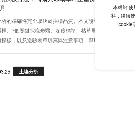
項
本網站 使
料，繼續使
分析的準確性完全取決於採樣品質。本文說明正確的採樣
cook
選擇、7個關鍵採樣步驟、深度標準、枯草層處理、異常區
離採樣，以及送驗表單填寫與注意事項，幫助草坪管理者
真正有參考價值的土壤報告。
03.25
土壤分析
 了解土壤分析報告：pH值、CEC、鹽基飽和度完整
檢驗報告上的每個數字都在告訴你土壤的現況。逐一解說
值、緩衝pH、可溶性鹽、CEC、鹽基飽和度、有機質、硝態
磷、鉀鎂鈣及四種微量元素的判讀方式，幫助草坪管理者