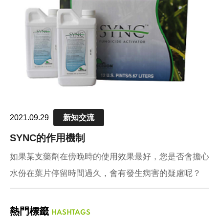
pH值量表
PH 
代理品牌
AGEN
網站地圖
SITE
Facebook
2021.09.29
新知交流
SYNC的作用機制
如果某支藥劑在傍晚時的使用效果最好，您是否會擔心
水份在葉片停留時間過久，會有發生病害的疑慮呢？
熱門標籤
HASHTAGS