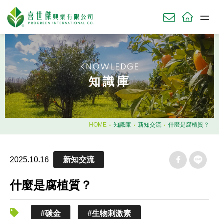
關於我們
ABOU
KNOWLEDGE
草坪產品
知識庫
TURF
農業產品
AGRI
園藝產品
HOME
知識庫
新知交流
什麼是腐植質？
HORT
肥料使用時機
2025.10.16
新知交流
知識庫
KNOWL
什麼是腐植質？
技術服務
SERV
#碳金
#生物刺激素