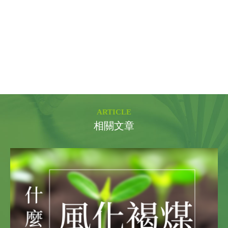
，這讓它更難被分解。當
營養性腐植
與
抗分解的永久性腐植
結合時，微生物對營養性腐植的分解速度會被明顯減緩。這樣一來，
更多的營養性腐植能夠轉化為永久性腐植
；同時，由於分解過程放慢，農地的
二氧化碳（
CO₂
）排放
也會大幅下降。這個過程不僅能讓土壤「存下更多養分」，還能「鎖住碳」，既顧到作物需要，也對環境更友善。
黏土
–
腐植質複合體（
Clay–Humic Complex
）
是土壤中最重要的「養分銀行」。它本身帶有大量負電荷，能夠吸附並暫時固定各種帶正電的養分離子，例如鈣（
Ca²⁺
）、鎂（
Mg²⁺
）、鉀（
K⁺
）、鐵（
Fe²⁺/Fe³⁺
）、錳（
Mn²⁺
）、鋅（
Zn²⁺
）、銨態氮（
NH₄⁺
）與氫離子（
H⁺
）等。這種結構既能避免養分隨水分流失，又能在植物根系需要時逐步釋放，達到「保肥、供肥」的雙重效果，同時還能改善土壤結構、提升肥料利用率，讓作物生長更穩定。黏土與腐植質本身都帶有負電荷，原本會互相排斥，但當二價陽離子（如鈣離子
Ca²⁺
）存在時，就能像「橋樑」一樣把兩者連接起來，形成穩定的黏土
–
腐植質複合體。這種結構不僅能牢牢吸附並保存養分，更是
團粒結構形成與穩定的關鍵
。在團粒穩定的情況下，土壤會更疏鬆、不易板結，兼具良好的保水性與排水性，為作物根系提供更健康、更持久的生長環境。
ARTICLE
相關文章