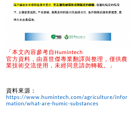
「本文內容參考自
Humintech
官方資料，由喜世傑專業翻譯與整理，僅供農
業技術交流使用，未經同意請勿轉載。」
資料來源：
https://www.humintech.com/agriculture/infor
mation/what-are-humic-substances
什麼是腐植質（
Humic Substances
）？
在所有的土壤和水體裡，其實都能找到腐植質。它們主要來自植物殘體經過分解後的產物。依照萃取方式不同，腐植質可以分成
胡敏素（
Humin
）
、
腐植酸（
Humic Acid
）與黃腐酸（
Fulvic Acid
）
。當這些物質與礦物元素形成鹽類時，就叫做
腐植酸鹽（
Humates
）與黃腐酸鹽（
Fulvates
）
。
腐植質與枯落物腐植質（
Humic substances
）
：這類物質經過高度轉化，分子量很大，已經看不出原本的組織結構。
枯落物（
Litter substances
）
：相對來說，轉化程度較低，還能隱約看出原來的植物或動物組織。例如地表枯死的植物葉子、根系，還有土壤裡死亡的生物殘體或碎片。這些通常被稱為
非腐植質（
Non-humic substances
）
，主要成分是脂質、木質素和多醣體片段。
簡單比較：營養性腐植
vs.
永久性腐植
如果用比較直白的方式來區分，
腐植質（
Humus
）
可以看成兩大類：
營養性腐植（
Nutritive humus
）
：就像土壤的速效營養源，來自新鮮的有機質（像碳水化合物、脂質、蛋白質、木質素等）。這些東西還能被微生物分解，釋放出植物需要的重要養分。
永久性腐植（
Permanent humus
）
：則像是「慢釋、耐久型」的有機質，以高分子腐植質為主。它們不容易被分解，能長期存在於土壤裡。
永久性腐植為什麼能這麼穩定？
永久性腐植能長久存在，主要有兩個原因：它的分子結構非常複雜，微生物很難攻破。它能和土壤中的無機成分結合，特別是和黏土礦物形成穩固的
黏土
–
腐植質複合體