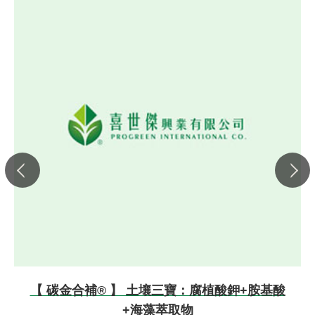
【 碳金合補® 】 土壤三寶：腐植酸鉀+胺基酸
+海藻萃取物