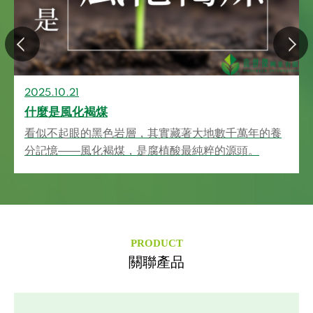
2025.10.21
什麼是風化褐煤
看似不起眼的黑色岩層，其實藏著大地數千萬年的養
分記憶——風化褐煤，是腐植酸最純粹的源頭。
PRODUCT
關聯產品