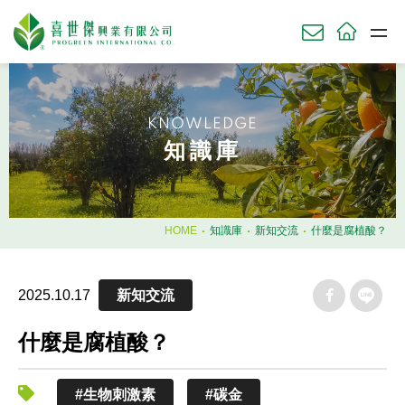
關於我們
ABOU
KNOWLEDGE
草坪產品
知識庫
TURF
農業產品
AGRI
園藝產品
HOME
知識庫
新知交流
什麼是腐植酸？
HORT
肥料使用時機
2025.10.17
新知交流
知識庫
KNOWL
什麼是腐植酸？
技術服務
SERV
#生物刺激素
#碳金