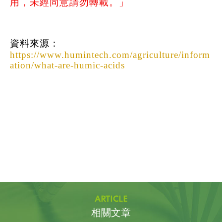
用，未經同意請勿轉載。」
資料來源：
https://www.humintech.com/agriculture/inform
ation/what-are-humic-acids
什麼是腐植酸？在大自然的循環中，植物與動物殘體經過化學與生物的腐植化作用，並伴隨微生物的長期活動，逐漸轉化為一種深具價值的有機物質——腐植質（Humic matter）。這些物質是土壤肥力與生命力的核心所在。腐植質廣泛存在於所有土壤與水體中，主要來自植物殘體分解的產物。經過萃取後，可分為三大類：胡敏素（Humin）、腐植酸（Humic Acid）與黃腐酸（Fulvic Acid）。在這三者之中，腐植酸是主要組成部分，能為植物與土壤提供高度濃縮的必需養分、維生素以及多種微量元素，被視為土壤腐植質的生物核心。肥沃的農田土壤中，腐植酸含量通常不超過3%；泥炭土中則約有3–10%。然而，在風化褐煤（Leonardite）中，腐植酸濃度可高達85%。這類富含腐植酸的軟褐煤，被國際上稱為風化褐煤（Leonardite）。與一般褐煤相比，風化褐煤具有更高的氧化程度，因此其腐植酸含量更為豐富。自從科學界發現風化褐煤中含有極高比例的腐植酸後，其商業化利用在農業領域便大幅提升，成為今日製造高品質腐植酸產品的重要來源。與其他有機質產品相比，風化褐煤的腐植酸含量極為豐富。它是歷經七千萬年腐植化過程所形成的最終產物；相較之下，泥炭的形成僅需數千年即可完成。風化褐煤展現出極高的生物活性，其活性大約是一般腐植質的五倍——換句話說，一公斤的風化褐煤等同於五公斤其他有機腐植酸來源的效果。而在碳金系列中，碳金18®是更加濃縮的配方，一公升碳金18®的腐植酸含量就相當於七至八噸的有機肥。風化褐煤能同時扮演土壤改良劑，以及作物的生物催化劑與生物刺激素。與其他有機質產品相比，風化褐煤對於促進作物生長（增加生物量）以及提升土壤肥力的效果尤其明顯。風化褐煤另一項優勢在於它的長效性。不同於畜糞、堆肥或泥炭那樣會迅速被分解，風化褐煤作為一種長期腐解產物，本身不會與植物爭奪氮等養分。這點與尚未完全腐熟的堆肥明顯不同——未熟堆肥中的有機物質會被土壤微生物快速消耗並礦化，卻不會真正形成穩定的腐植質。當前的科學研究顯示，土壤肥力在很大程度上取決於腐植酸的含量。其高陽離子交換容量（CEC）、氧含量以及超過平均值的保水能力，正是腐植酸能夠有效提升土壤肥力與作物生長的重要原因。腐植酸最關鍵的特性，是它能與不溶性的金屬離子、氧化物與氫氧化物結合，並在作物需要時緩慢且持續地釋放。因此，腐植酸的作用可分為三大類：物理效益、化學效益與生物效益。物理效益方面，腐植酸能改良土壤結構，在砂土中防止水分與養分過度流失，並透過分解作用使其轉變為更肥沃的土壤；在黏土中則可改善透氣性與保水性，使耕作更為容易。它能減少土壤劣化，提升膠體結合能力、防止崩解、地表逕流與侵蝕；同時促進土壤顆粒鬆散與團粒化，提升通氣性與可耕作性，並增強抗旱能力，幫助作物在乾旱環境下維持生長。化學效益方面，腐植酸能調節土壤酸鹼性，中和酸性或鹼性土壤，協助維持適宜的pH值。在酸性土壤中，腐植酸可牢固結合並固定對植物有害的元素（如鋁與重金屬），降低其毒性，並釋放被固定的磷酸鹽供植物利用；在鹼性土壤中，腐植酸藉由螯合作用活化養分與微量元素，使原本被鈣固定的磷酸鹽重新溶解，轉為植物可吸收型態。腐植酸還能優化養分吸收、促進水分利用與增強緩衝性能，符合李比西最小因子律的原理，使作物突破「最缺乏養分」的限制，全面提升肥料效率與生產力。此外，它能作為天然螯合劑，在鹼性環境中幫助金屬離子被根系吸收，並能保留水溶性無機肥於根際、減少淋洗。憑藉其高陽離子交換能力，腐植酸可促進氮、磷、鉀及鐵、鋅等微量元素轉化為可吸收型態，減少流失，即使在砂質土中亦能發揮保肥效益。不僅如此，它還能吸附硝酸鹽等陰離子，減少雨水淋失，提高肥料利用率，促進氮吸收並減少磷與鈣、鐵、鎂、鋁之間的固定，使磷肥更易被植物利用。腐植酸亦能釋放土壤中碳酸鈣的二氧化碳以供光合作用，改善缺鐵引起的黃化症，並降低毒物有效性。生物效益方面，腐植酸能活化植物代謝，刺激酶活性、促進有益微生物繁殖，提升作物抗逆性、強化根系發展、促進葉綠素、糖類與胺基酸合成，改善果實品質並延長保存，增進發芽與成苗率，加速細胞分裂與乾物質形成，最終提升產量與品質。腐植酸亦能提高農藥（殺蟲劑、殺菌劑、除草劑）使用效率，使藥效更穩定持久，同時固定並減少有害殘留物活性，降低對環境與作物的傷害，在保護作物的同時兼顧安全性與永續性。腐植酸的生態效益多樣，能改善環境問題並促進永續發展。含腐植酸豐富的土壤可顯著降低硝酸鹽淋洗與地下水污染，促進根系發育並減少農藥進入水體，這對有機農業而言尤為關鍵。腐植酸還能緩解施肥過量導致的鹽害，減少銨態氮對幼苗毒性，緩解「燒根」現象，並降低肥料異味。同時，它能增強土壤膠體凝聚力，促進根系健全生長，有效防止侵蝕。Humintech以風化褐煤與腐植酸鹽為基礎的產品，已獲得多國有機農業認證。經濟效益方面，腐植酸能螯合鐵等養分化合物，使其轉化為可吸收型態，優化養分供應。定期使用高品質腐植酸可使作物產量提升最高達70%，肥料與農藥用量減少高達30%，並促進草坪、觀賞植物、農作物與林木的健康生長。腐植酸還能顯著提升土壤保水能力，減少灌溉需求，在砂質土、有機質貧乏地及復育區成效尤佳，尤其適用於乾燥與高溫地區。喜世傑提供HUMINTECH®多樣化產品，可依不同土壤條件與作物需求選擇。經HUMINTECH®處理的土壤，不僅能確保產量與品質提升，還能降低物料與勞力成本。所有產品皆以最高品質腐植質為基礎，並依據健康農業與永續社會的需求而設計。
ARTICLE
相關文章