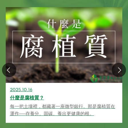
5.10.16
2025.1
麼是腐植質？
什麼是
一把土壤裡，都藏著一座微型銀行。那是腐植質在
它不是
作──存養分、固碳、養出更健康的根。
旱。生
定義。