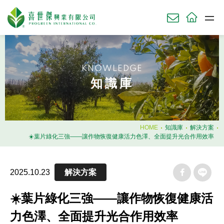
關於我們
ABOU
KNOWLEDGE
草坪產品
知識庫
TURF
農業產品
AGRI
園藝產品
HOME
知識庫
解決方案
HORT
☀️葉片綠化三強——讓作物恢復健康活力色澤、全面提升光合作用效率
肥料使用時機
2025.10.23
解決方案
知識庫
KNOWL
☀️葉片綠化三強——讓作物恢復健康活
技術服務
SERV
力色澤、全面提升光合作用效率