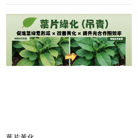
pH值量表
PH 
代理品牌
AGEN
網站地圖
SITE
Facebook
葉片黃化，