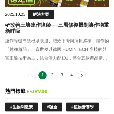
2025.10.23
解決方案
🌱改善土壤連作障礙──三層修復機制讓作物重
新呼吸
連作障礙導致根系衰退、肥效下降與病原累積，讓作物
「越種越弱」。喜世傑以德國 HUMINTECH 腐植酸與
富里酸技術為主，結合活力配101，整合五款產品構成
「解毒、活化、穩定」三層修復機制，從根源改善土壤
1
2
3
4
疲勞，重建健康根圈與微生態平衡
熱門標籤
HASHTAGS
#生物刺激素
#碳金
#植物營養學