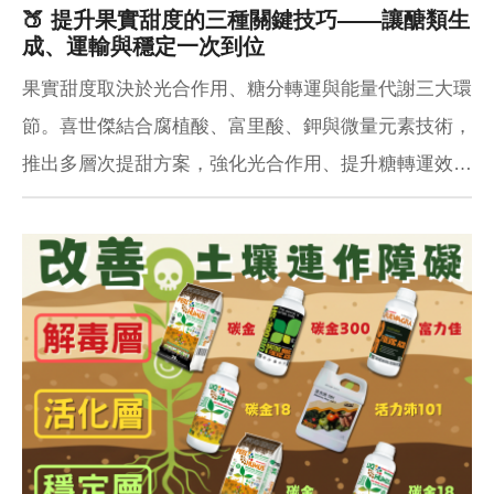
🍑 提升果實甜度的三種關鍵技巧——讓醣類生
成、運輸與穩定一次到位
果實甜度取決於光合作用、糖分轉運與能量代謝三大環
節。喜世傑結合腐植酸、富里酸、鉀與微量元素技術，
推出多層次提甜方案，強化光合作用、提升糖轉運效率
並減少呼吸消耗，讓果實不僅甜度更高，也更有香氣與
儲藏力