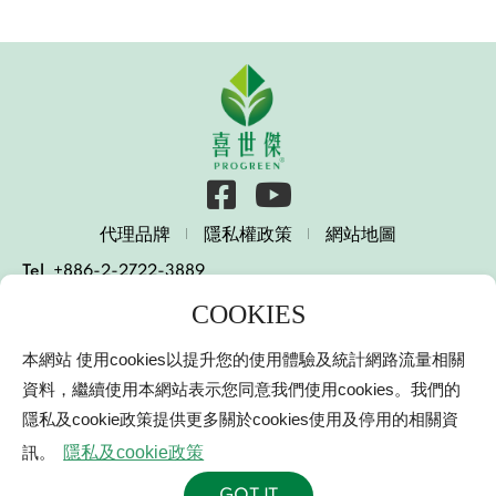
代理品牌
隱私權政策
網站地圖
Tel
+886-2-2722-3889
E-mail
services@progreen.com.tw
231003 新北市新店區北新路一段10號15樓
本網站 使用cookies以提升您的使用體驗及統計網路流量相關
15 F., No. 10, Sec. 1, Beixin Rd., Xindian Dist., New
Taipei City 231003, Taiwan (R.O.C.)
資料，繼續使用本網站表示您同意我們使用cookies。我們的
隱私及cookie政策提供更多關於cookies使用及停用的相關資
© 2000-2021 Progreen International Co.
喜世傑興業有限公司
網頁設計
｜鉅潞科技
訊。
隱私及cookie政策