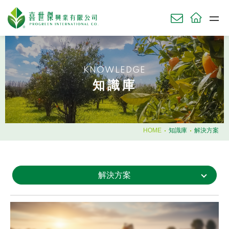
關於我們
ABOU
KNOWLEDGE
草坪產品
知識庫
TURF
農業產品
AGRI
園藝產品
HOME
知識庫
解決方案
HORT
肥料使用時機
解決方案
知識庫
KNOWL
技術服務
SERV