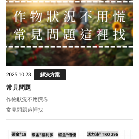
pH值量表
PH 
代理品牌
AGEN
網站地圖
SITE
Facebook
2025.10.23
解決方案
常見問題
作物狀況不用慌💪
常見問題這裡找