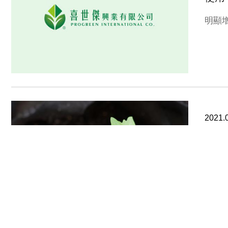
明顯
2021.
番茄
活力
透性