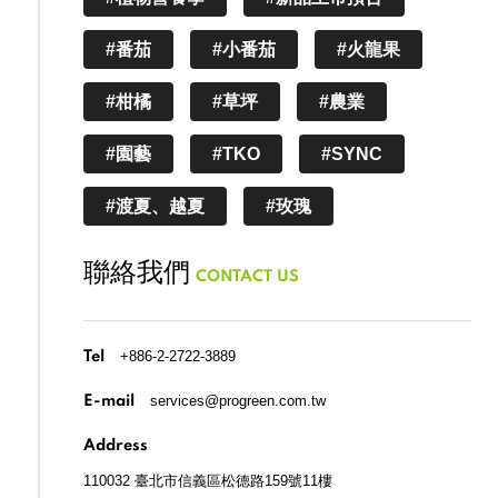
#番茄
#小番茄
#火龍果
#柑橘
#草坪
#農業
#園藝
#TKO
#SYNC
#渡夏、越夏
#玫瑰
聯絡我們
CONTACT US
+886-2-2722-3889
Tel
services@progreen.com.tw
E-mail
Address
110032 臺北市信義區松德路159號11樓