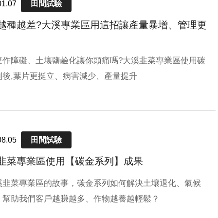
01.07
田間試驗
越種越差?大溪專業區用這招讓產量暴增、管理更
連作障礙、土壤鹽鹼化讓你頭痛嗎?大溪韭菜專業區使用碳
列後,葉片更挺立、病害減少、產量提升
08.05
田間試驗
韭菜專業區使用【碳金系列】成果
溪韭菜專業區的故事，碳金系列如何解決土壤退化、氣候
，幫助我們客戶越賺越多、作物越養越輕鬆？