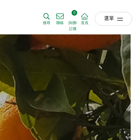
0
選單
搜尋
聯絡
詢價/
首頁
訂購
關於我們
ABOUT US
草坪產品
TURF
農業產品
AGRICULTURE
園藝產品
HORTICULTURE
肥料使用時機
APPLICATIO