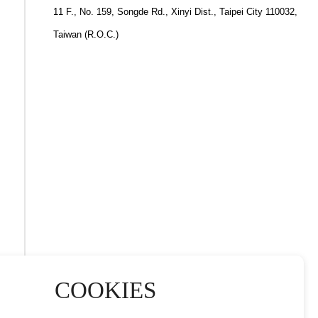
11 F., No. 159, Songde Rd., Xinyi Dist., Taipei City 110032,
Taiwan (R.O.C.)