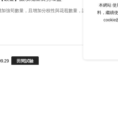
本網站 使
增加強筍數量，且增加分枝性與花苞數量，讓玫瑰更勇欉
料，繼續使
cook
09.29
田間試驗
幼苗試驗
沛®101含有腐殖酸和天然潤濕劑的混合物，可增加種皮滲
，加速萌芽，並具有促進根系發育的生長素作用