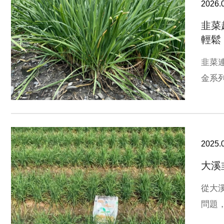
2026.
韭菜
輕鬆
韭菜
金系
2025.
大溪
從大
問題