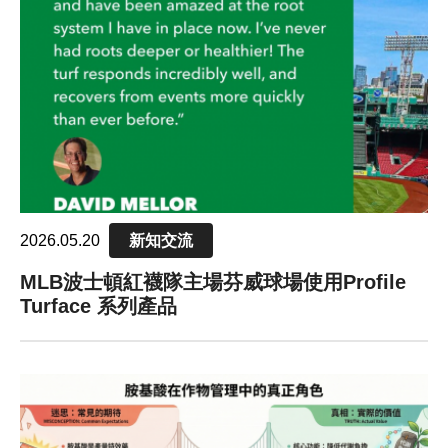
pH值量表
PH 
代理品牌
AGEN
網站地圖
SITE
Facebook
2026.05.20
新知交流
MLB波士頓紅襪隊主場芬威球場使用Profile
Turface 系列產品