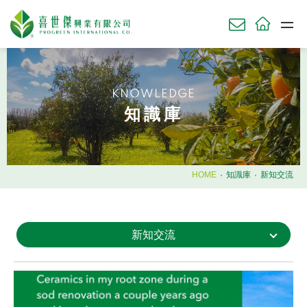
關於我們
ABOU
KNOWLEDGE
草坪產品
知識庫
TURF
農業產品
AGRI
園藝產品
HOME
知識庫
新知交流
HORT
肥料使用時機
新知交流
知識庫
KNOWL
技術服務
SERV