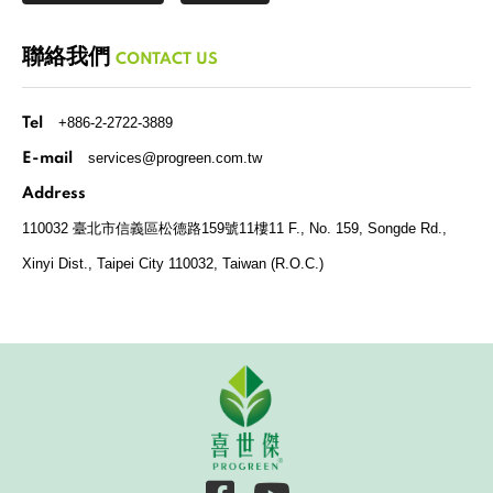
聯絡我們
CONTACT US
+886-2-2722-3889
Tel
services@progreen.com.tw
E-mail
Address
110032 臺北市信義區松德路159號11樓
11 F., No. 159, Songde Rd.,
Xinyi Dist., Taipei City 110032, Taiwan (R.O.C.)