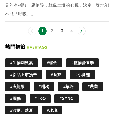
見的有機酸。腐植酸，就像土壤的心臟，決定一塊地能
不能「呼吸」。
1
2
3
4
熱門標籤
HASHTAGS
#生物刺激素
#碳金
#植物營養學
#新品上市預告
#番茄
#小番茄
#火龍果
#柑橘
#草坪
#農業
#園藝
#TKO
#SYNC
#渡夏、越夏
#玫瑰