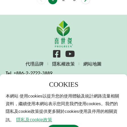
代理品牌
隱私權政策
網站地圖
Tel
+886-2-2722-3889
E-mail
services@progreen.com.tw
231003 新北市新店區北新路一段10號15樓
本網站 使用cookies以提升您的使用體驗及統計網路流量相關
15 F., No. 10, Sec. 1, Beixin Rd., Xindian Dist., New
Taipei City 231003, Taiwan (R.O.C.)
資料，繼續使用本網站表示您同意我們使用cookies。我們的
隱私及cookie政策提供更多關於cookies使用及停用的相關資
© 2000-2021 Progreen International Co.
喜世傑興業有限公司
網頁設計
｜鉅潞科技
訊。
隱私及cookie政策