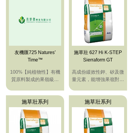
pH值量表
PH 
代理品牌
AGEN
網站地圖
SITE
Facebook
友機匯725 Natures’
施草壯 627 Hi K-STEP
Time™
Sierraform GT
100%【純植物性】有機
高成份緩效性鉀、矽及微
質原料製成的果嶺級粒
量元素，能增強果嶺對逆
肥，吸收利用率高且肥效
境的抵抗力與葉片色澤，
穩定!
適用於秋至春季
施草壯系列
施草壯系列