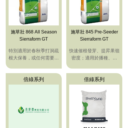
施草壯 868 All Season
施草壯 845 Pre-Seeder
Sierraform GT
Sierraform GT
特別適用於春秋季打洞疏
快速催根發芽、提昇果嶺
根大保養，或任何需要促
密度；適用於播種、新
進根系發育與草坪密度等
植、損傷的草坪或春秋季
時機
大保養用
倍綠系列
倍綠系列