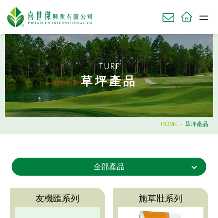
關於我們
ABOU
TURF
草坪產品
草坪產品
TURF
農業產品
AGRI
園藝產品
HOME
草坪產品
HORT
肥料使用時機
全部產品
知識庫
KNOWL
技術服務
SERV
友機匯系列
施草壯系列