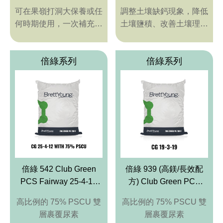
Gypsum
可在果嶺打洞大保養或任
調整土壤缺鈣現象，降低
何時期使用，一次補充砂
土壤鹽積、改善土壤理化
質果嶺極易缺乏的鉀、
品質、促進土壤有益微生
鈣、鎂元素
物的繁衍。
倍綠系列
倍綠系列
倍綠 542 Club Green
倍綠 939 (高鎂/長效配
PCS Fairway 25-4-12
方) Club Green PCS
with 75% PCSCU
Premium Fairway19-3-
高比例的 75% PSCU 雙
高比例的 75% PSCU 雙
19
層裹覆尿素
層裹覆尿素