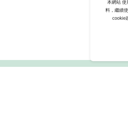
本網站 使
料，繼續使
cook
網站地圖
E-mail
services@progreen.com.tw
段10號15樓
n Rd., Xindian Dist., New Taipei City 231003, Taiwan (R.O.C.)
喜世傑興業有限公司
網頁設計
｜鉅潞科技
national Co.