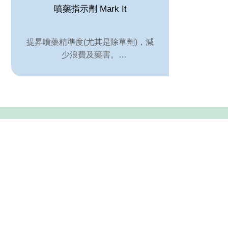
噴藥指示劑 Mark It
提昇噴藥精準度(尤其是除草劑)，減
少浪費及藥害。
代理品牌
隱私權政策
Tel
+886-2-2722-3889
231003 新北市新店區北新路一
15 F., No. 10, Sec. 1, Beixi
© 2000-2021 Progreen Inter