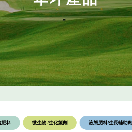
粒肥料
微生物 /生化製劑
液態肥料/生長輔助