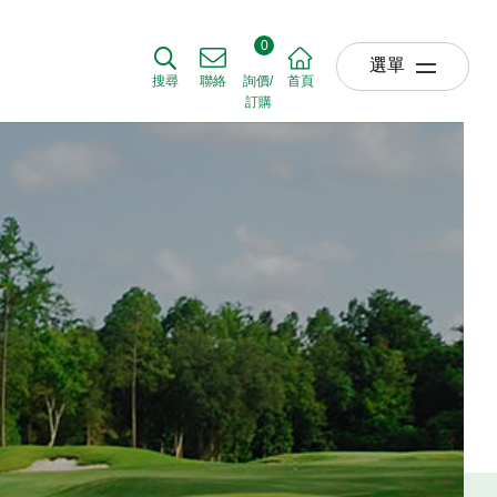
0
選單
搜尋
聯絡
詢價/
首頁
訂購
關於我們
ABOUT US
草坪產品
TURF
農業產品
AGRICULTURE
園藝產品
HORTICULTURE
肥料使用時機
APPLICATIO