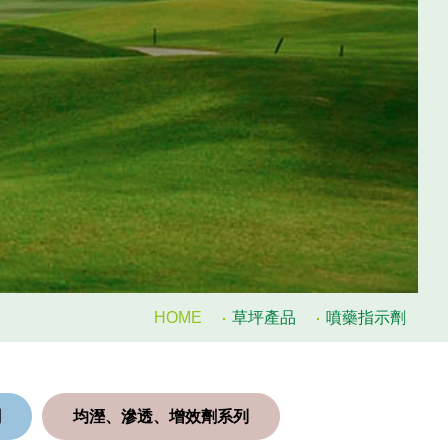
知識庫
KNOWLEDGE BASE
技術服務
SERVICE
pH值量表
PH SCALE
代理品牌
AGENCY BRAND
網站地圖
SITEMAP
HOME
草坪產品
噴藥指示劑
Facebook
Youtube
劑
均溼、滲透、增效劑系列