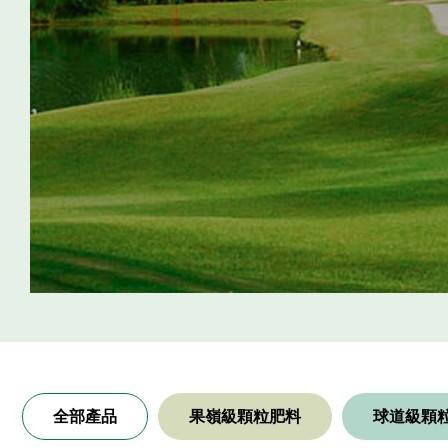
全部產品
果嶺級顆粒肥料
球道級顆