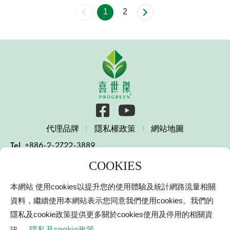
1
2
代理品牌
隱私權政策
網站地圖
Tel
+886-2-2722-3889
E-mail
services@progreen.com.tw
231003 新北市新店區北新路一段10號15樓
本網站 使用cookies以提升您的使用體驗及統計網路流量相關
15 F., No. 10, Sec. 1, Beixin Rd., Xindian Dist., New
Taipei City 231003, Taiwan (R.O.C.)
資料，繼續使用本網站表示您同意我們使用cookies。我們的
隱私及cookie政策提供更多關於cookies使用及停用的相關資
© 2000-2021 Progreen International Co.
喜世傑興業有限公司
網頁設計
｜鉅潞科技
訊。
隱私及cookie政策