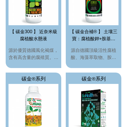
【 碳金300 】 近奈米級
【 碳金合補® 】 土壤三
腐植酸水懸液
寶：腐植酸鉀+胺基酸
+海藻萃取物
源於優質德國風化褐煤，
源自德國頂級活性腐植
含有高含量的腐殖質。腐
酸、海藻萃取物、胺基
殖質顆粒（< 5 μm）保持
酸/胜肽等有機多活性生
懸浮在水懸浮液中。腐植
物刺激素。內含 活性腐
碳金®系列
碳金®系列
酸被保留在腐植質的材料
植酸 與 黃腐酸 能刺激植
分子網絡中。使得土壤中
物根系生長和營養吸收，
腐殖質的穩定性更高，定
改善土壤品質; 海藻萃取
期使用 碳金®300 會持續
物 能促進細胞分化，加
增加永久腐殖質含量。同
速根莖葉等組織發育; 胺
時，碳金®300 提高了土
基酸/胜肽 是蛋白質合成
壤中的交換和緩衝能力。
的主 要成分，可迅速被