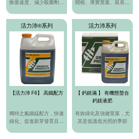
恢復速度、減少殺菌劑支
開根、厚實莖葉、延長肥
出
效及 防治腐疫病
活力沛®系列
活力沛系列
【活力沛 F6】 高鐵配方
【 鈣鎂滿 】 有機態螯合
鈣鎂液肥
獨特之氮鐵錳配方，快速
有效綠化及強健莖葉，尤
綠化、促進新芽發育且不
其是低溫低光照的季節
會造成草坪徒長。