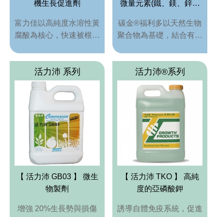
機生長促進劑
微量元素(鐵、鎂、鋅、
錳、銅)
富力佳以高純度水溶性黃
碳金®福利多以天然生物
腐酸為核心，快速被根與
聚合物為基礎，結合有機
葉吸收，能活化土壤養
螯合微量元素，快速補充
分、促進根系發育、提升
鐵、鎂、鋅、錳、銅等養
活力沛 系列
活力沛®系列
抗逆力與肥效，是作物生
分，促進根芽生長與代
長與土壤活性的雙重強化
謝，提升作物健康與產量
劑
【 活力沛 GB03 】 微生
【 活力沛 TKO 】 高純
物製劑
度的亞磷酸鉀
增強 20%生長勢與損傷
誘導自體免疫系統，促進