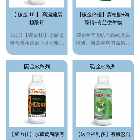
碳金®300 刺激土壤中的
植物吸收利用以儲備能
根部生長並持續改善土壤
量，用於生理代謝過程，
【 碳金 18 】 高濃縮腐
【碳金倍優】腐植酸+海
結構。
以提高植物生長勢與 逆
植酸鉀
藻精+有益微生物
境的補償。
1公升【碳金18】之腐植
碳金®倍優結合高純度腐
酸含量相當於 7-8 公噸有
植酸、海藻精與有益微生
機肥料，為德國原裝進口
物配方，促進根系生長、
高濃縮腐植酸鉀，具持效
強化植株體質，改善土壤
碳金®系列
碳金®系列
改良土壤、提升保水保肥
環境並增強作物抗逆性，
力及促進根系吸收功能，
適合各類作物土壤及葉面
是兼具肥效與土壤再生力
施用
的專業型有機促進劑。
【富力佳】水萃黃腐酸有
【碳金福利多】有機螯合