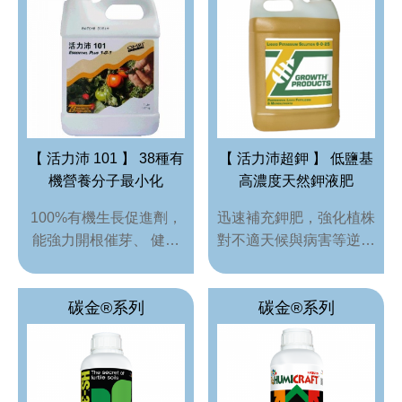
pH值量表
PH 
代理品牌
AGEN
網站地圖
SITE
Facebook
【 活力沛 101 】 38種有
【 活力沛超鉀 】 低鹽基
機營養分子最小化
高濃度天然鉀液肥
100%有機生長促進劑，
迅速補充鉀肥，強化植株
能強力開根催芽、 健化
對不適天候與病害等逆境
生長勢、提升逆境抵抗力
抵抗力!!
及土壤改良
碳金®系列
碳金®系列