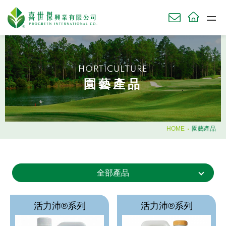
關於我們
ABOU
HORTICULTURE
草坪產品
園藝產品
TURF
農業產品
AGRI
園藝產品
HOME
園藝產品
HORT
肥料使用時機
全部產品
知識庫
KNOWL
技術服務
SERV
活力沛®系列
活力沛®系列