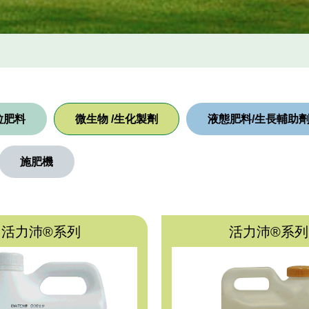
粒肥料
微生物 /生化製劑
液態肥料/生長輔助
施肥機
活力沛®系列
活力沛®系列