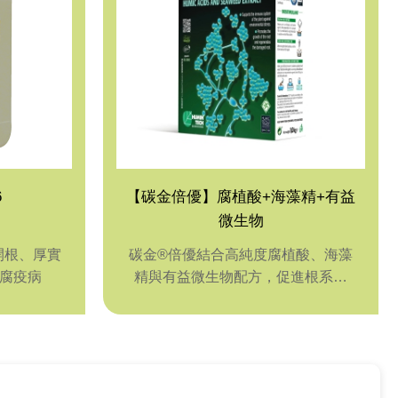
6
【碳金倍優】腐植酸+海藻精+有益
微生物
開根、厚實
碳金®倍優結合高純度腐植酸、海藻
治腐疫病
精與有益微生物配方，促進根系生
長、強化植株體質，改善土壤環境並
增強作物抗逆性，適合各類作物土壤
及葉面施用