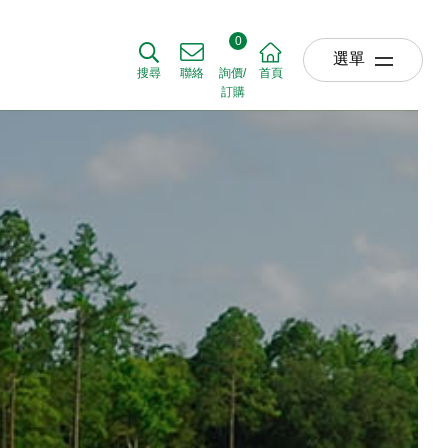
0
選單
搜尋
聯絡
詢價/
首頁
訂購
關於我們
ABOUT US
草坪產品
TURF
農業產品
AGRICULTURE
園藝產品
HORTICULTURE
肥料使用時機
APPLICATIO