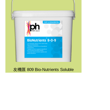
友機匯 809 Bio-Nutrients Soluble
8-0-9
含豐富有機質與多功能有益菌種，能
促進根系發育、強健植株生長勢及抵
抗力、減少土壤病原菌