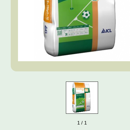
1
/
1