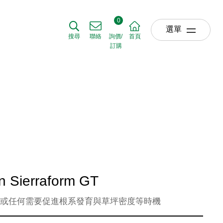
果嶺級顆粒肥料
施草壯 868 All Season Sierraform GT
0
選單
搜尋
聯絡
詢價/
首頁
訂購
關於我們
ABOUT US
草坪產品
TURF
農業產品
AGRICULTURE
園藝產品
HORTICULTURE
 Sierraform GT
肥料使用時機
APPLICATIO
，或任何需要促進根系發育與草坪密度等時機