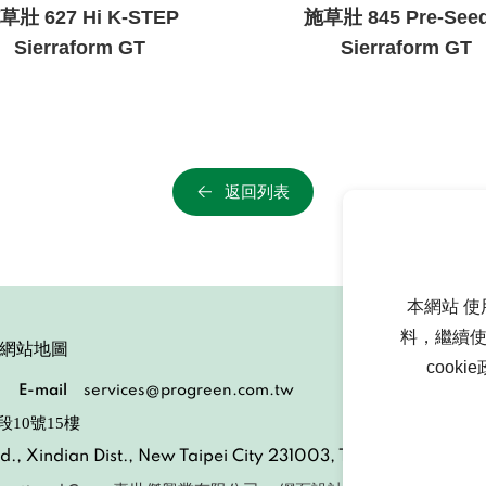
草壯 627 Hi K-STEP
施草壯 845 Pre-Seed
Sierraform GT
Sierraform GT
返回列表
本網站 使
料，繼續使
網站地圖
cook
E-mail
services@progreen.com.tw
段10號15樓
n Rd., Xindian Dist., New Taipei City 231003, Taiwan (R.O.C.)