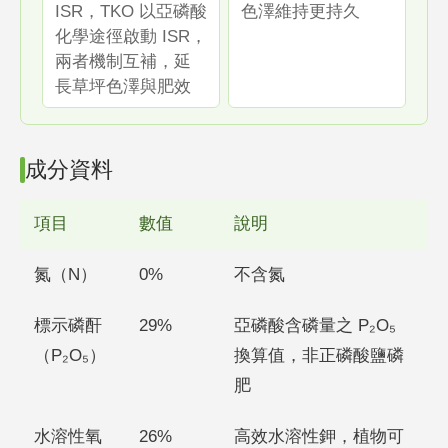
ISR，TKO 以亞磷酸
色澤維持更持久
化學途徑啟動 ISR，
兩者機制互補，延
長草坪色澤與肥效
成分資料
項目
數值
說明
氮（N）
0%
不含氮
標示磷酐
29%
亞磷酸含磷量之 P₂O₅
（P₂O₅）
換算值，非正磷酸鹽磷
肥
水溶性氧
26%
高效水溶性鉀，植物可