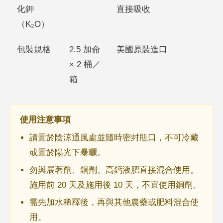
化鉀
直接吸收
（K₂O）
包裝規格
2.5 加侖
美國原裝進口
× 2 桶／
箱
使用注意事項
請置於陰涼通風處並隨時密封瓶口，不可冷藏
或置於陽光下暴曬。
勿與展著劑、銅劑、高鈣液肥直接混合使用。
施用前 20 天及施用後 10 天，不宜使用銅劑。
需先加水稀釋後，再與其他農藥或肥料混合使
用。