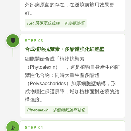
外部病原菌的存在，在逆境前施用效果更
好。
ISR 誘導系統抗性・非農藥途徑
🛡️
STEP 03
合成植物抗禦素・多醣體強化細胞壁
細胞開始合成「植物抗禦素
（Phytoalexin）」，這是植物自身產生的防
禦性化合物；同時大量生產多醣體
（Polysaccharides）加厚細胞壁結構，形
成物理性保護屏障，增加植株面對逆境的結
構強度。
Phytoalexin・多醣體細胞壁強化
📡
STEP 04