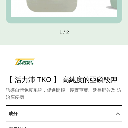
pH值量表
PH 
代理品牌
AGEN
網站地圖
SITE
1
/
2
Facebook
【 活力沛 TKO 】 高純度的亞磷酸鉀
誘導自體免疫系統，促進開根、厚實莖葉、延長肥效及 防
治腐疫病
成分