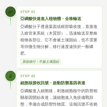
🌿
STEP 01
亞磷酸快速進入植物體・全株輸送
亞磷酸分子透過葉面或根部吸收後，直接進
入維管束系統（木質部），迅速輸送至整株
植物各部位。它不會被土壤固結，也不需要
等待微生物分解，移行速度遠快於一般磷
肥。
系統移行・不被土壤固結
🔬
STEP 02
細胞核接收訊號・啟動防禦基因表達
亞磷酸進入細胞後，刺激細胞核中的防禦相
關基因開始表達，讓細胞進入免疫備戰狀
態，準備合成防禦性物質。這個訊號不依賴