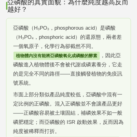
亞磷酸的真實面貌：為什麼純度越高反而
越好？
亞磷酸（H₃PO₃，phosphorous acid）是磷酸
（H₃PO₄，phosphoric acid）的還原態，兩者差
一個氧原子，化學行為卻截然不同。
，因此亞
植物體內沒有能將亞磷酸氧化成磷酸的酵素
磷酸進入植物體後不會被代謝成磷素養分，它走
的是完全不同的路徑——直接觸發植物的免疫訊
號系統。
市面上部分類似產品純度較低，亞磷酸中混有一
定比例的正磷酸。混入正磷酸並不會讓產品更好
——正磷酸容易被土壤固結，補磷效果不如一般
磷肥穩定；而亞磷酸的 ISR 啟動效果，反而因為
純度被稀釋而打折。