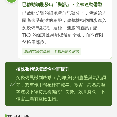
已啟動細胞發出「警訊」・全株連動備戰
已啟動防禦的細胞釋放訊號分子，傳遞給周
圍尚未受刺激的細胞，讓整株植物同步進入
免疫備戰狀態。這種「細胞間通訊」讓
TKO 的保護效果能擴散到全株，而不僅限
於施用部位。
細胞間訊號傳遞・全株系統性備戰
植株整體逆境韌性全面提升
免疫備戰機制啟動 + 高鉀強化細胞壁與氣孔調
✅
節，雙重作用讓植株在乾旱、寒害、高溫高溼
等逆境下維持更穩健的生長勢。效果持久，不
傷害土壤有益微生物。