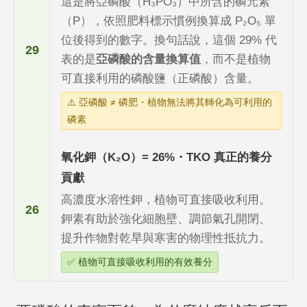
這是將亞磷酸（H₃PO₃）中所含的磷元素
（P），依照肥料標示慣例換算成 P₂O₅ 單
位後得到的數字。換句話說，這個 29% 代
29
表的是
亞磷酸的含量換算值
，而不是植物
可直接利用的磷酸鹽（正磷酸）含量。
⚠️ 亞磷酸 ≠ 磷肥・植物無法將其轉化為可利用的
磷素
氧化鉀（K₂O）= 26%・TKO 真正的養分
貢獻
高濃度水溶性鉀，植物可直接吸收利用。
26
鉀素有助於強化細胞壁、調節氣孔開閉、
提升作物對乾旱與寒害的物理性抵抗力。
✅ 植物可直接吸收利用的有效養分