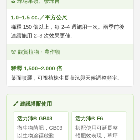
⛳ 球場果嶺、發球台
1.0–1.5 cc.／平方公尺
稀釋 150 倍以上，每 2–4 週施用一次。雨季前後
連續施用 2–3 次效果更佳。
🌸 觀賞植物・農作物
稀釋 1,500–2,000 倍
葉面噴灑，可視植株生長狀況與天候調整頻率。
🔗 建議搭配使用
活力沛® GB03
活力沛® F6
微生物菌肥，GB03
搭配使用可延長整
以生物途徑啟動
體肥效表現，草坪