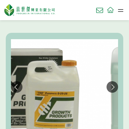
HOME
園藝產品
功能性產品
【 活力沛 TKO 】 高純度的亞磷酸鉀
關於我們
ABOU
草坪產品
TURF
農業產品
AGRI
園藝產品
HORT
肥料使用時機
知識庫
KNOWL
技術服務
SERV