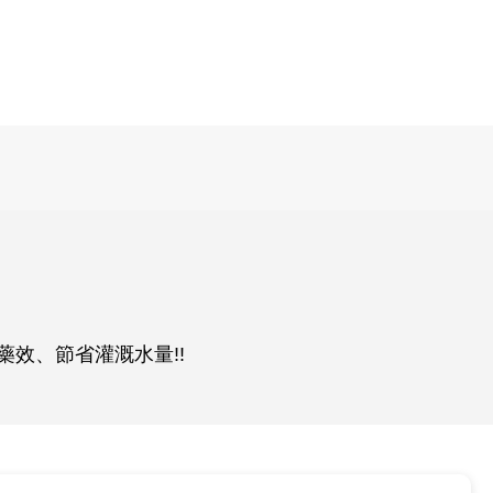
效、節省灌溉水量!!