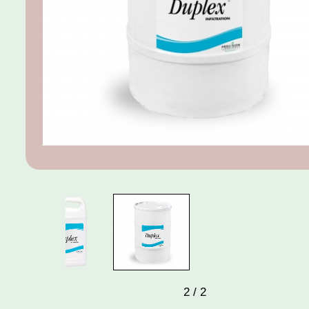
2
/
2