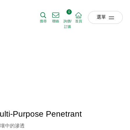
效劑系列
助根深 3 號 Duplex Multi-Purpose Penetrant
0
選單
搜尋
聯絡
詢價/
首頁
訂購
關於我們
ABOUT US
草坪產品
TURF
農業產品
AGRICULTURE
園藝產品
HORTICULTURE
肥料使用時機
ti-Purpose Penetrant
APPLICATIO
土壤中的滲透