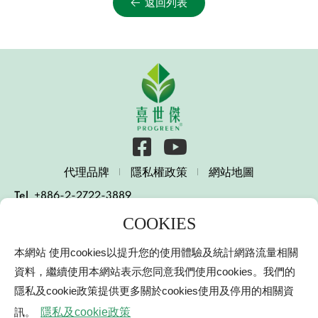
返回列表
代理品牌
隱私權政策
網站地圖
Tel
+886-2-2722-3889
E-mail
services@progreen.com.tw
231003 新北市新店區北新路一段10號15樓
本網站 使用cookies以提升您的使用體驗及統計網路流量相關
15 F., No. 10, Sec. 1, Beixin Rd., Xindian Dist., New
Taipei City 231003, Taiwan (R.O.C.)
資料，繼續使用本網站表示您同意我們使用cookies。我們的
© 2000-2021 Progreen International Co.
隱私及cookie政策提供更多關於cookies使用及停用的相關資
喜世傑興業有限公司
網頁設計
｜鉅潞科技
訊。
隱私及cookie政策