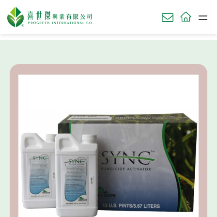
HOME
草坪產品
均溼、滲透、增效劑系列
SYNC 增效劑 特別適用於殺菌劑和Primo
關於我們
ABOU
草坪產品
TURF
農業產品
AGRI
園藝產品
HORT
肥料使用時機
知識庫
KNOWL
技術服務
SERV