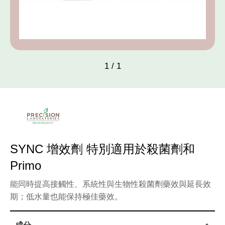
pH值量表
PH 
代理品牌
AGEN
網站地圖
SITE
1
/
1
Facebook
SYNC 增效劑 特別適用於殺菌劑和
Primo
能同時提高接觸性、系統性與生物性殺菌劑藥效與延長效
期；低水量也能保持極佳藥效。