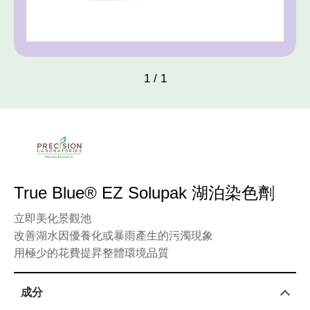
pH值量表
PH 
代理品牌
AGEN
網站地圖
SITE
1
/
1
Facebook
True Blue® EZ Solupak 湖泊染色劑
立即美化景觀池
改善湖水因優養化或暴雨產生的污濁現象
用極少的花費提昇整體環境品質
成分