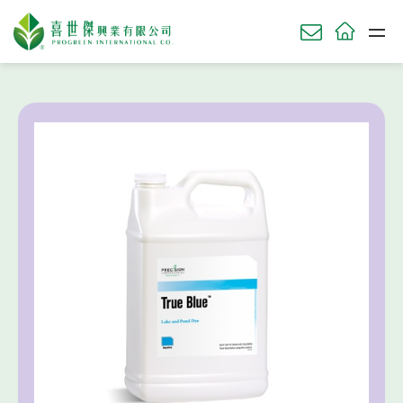
HOME
草坪產品
染色劑
True Blue® EZ Solupak 湖泊染色劑
關於我們
ABOU
草坪產品
TURF
農業產品
AGRI
園藝產品
HORT
肥料使用時機
知識庫
KNOWL
技術服務
SERV