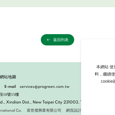
返回列表
本網站 使
料，繼續使
網站地圖
cook
E-mail
services@progreen.com.tw
段10號15樓
n Rd., Xindian Dist., New Taipei City 231003, Taiwan (R.O.C.)
喜世傑興業有限公司
網頁設計
｜鉅潞科技
national Co.