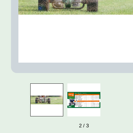
2
/
3