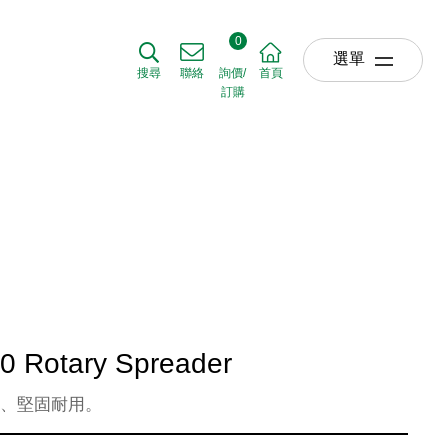
品
施肥機
旋轉式施肥機 SR-2000 Rotary Spreader
0
選單
搜尋
聯絡
詢價/
首頁
訂購
關於我們
ABOUT US
草坪產品
TURF
農業產品
AGRICULTURE
園藝產品
HORTICULTURE
otary Spreader
肥料使用時機
APPLICATIO
利、堅固耐用。