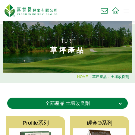
關於我們
ABOU
TURF
草坪產品
草坪產品
TURF
農業產品
AGRI
園藝產品
HOME
草坪產品
土壤改良劑
HORT
肥料使用時機
全部產品 土壤改良劑
知識庫
KNOWL
技術服務
SERV
Profile系列
碳金®系列