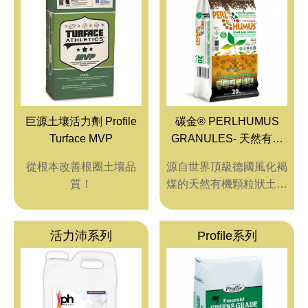
pH值量表
PH 
代理品牌
AGEN
網站地圖
SITE
Facebook
巨源土壤活力劑 Profile
碳金® PERLHUMUS
Turface MVP
GRANULES- 天然有機
顆粒土壤改良劑
從根本改善根圈土壤品
源自世界頂級德國風化褐
質！
煤的天然有機顆粒狀土壤
改良劑。
內含可立即被植物吸收利
活力沛系列
Profile系列
用的營養腐植質和長效性
腐植質。
可同時提高植物生長勢以
及保水、保肥力。