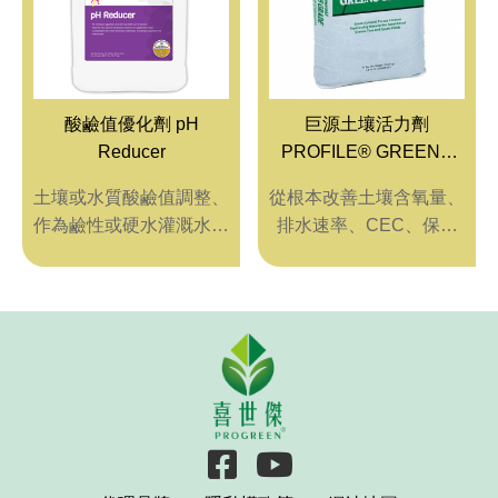
酸鹼值優化劑 pH
巨源土壤活力劑
Reducer
PROFILE® GREENS
GRADE ™ EMERALD -
土壤或水質酸鹼值調整、
從根本改善土壤含氧量、
0.25~1.0 mm 輕質多孔隙
作為鹼性或硬水灌溉水的
排水速率、CEC、保水
綠色陶土
緩衝劑以提升藥效，青苔
與保肥力條件，提昇果嶺
防治
穩定的品質！可作冬季薄
鋪沙、美化受損草坪與球
痕，加速恢復速度。