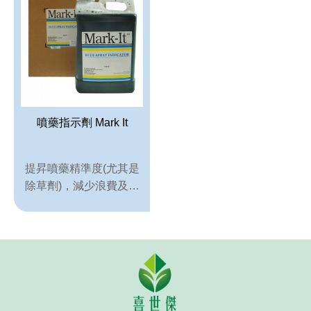
pH值量表
PH 
代理品牌
AGEN
網站地圖
SITE
Facebook
噴藥指示劑 Mark It
提昇噴藥精準度(尤其是
除草劑)，減少浪費及藥
害。