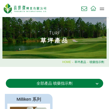
關於我們
ABOU
TURF
草坪產品
草坪產品
TURF
農業產品
AGRI
園藝產品
HOME
草坪產品
噴藥指示劑
HORT
肥料使用時機
全部產品 噴藥指示劑
知識庫
KNOWL
技術服務
SERV
Milliken 系列